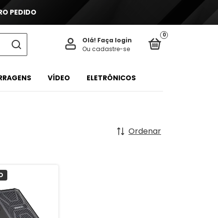
IRO PEDIDO
0
Olá!
Faça login
Ou cadastre-se
ERRAGENS
VÍDEO
ELETRÔNICOS
Ordenar
O