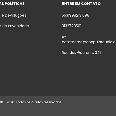
S POLÍTICAS
ENTRE EM CONTATO
s e Devoluções
55319982131098
ca de Privacidade
3132728501
e-
commerce@apopularaudio.c
Rua dos Guaranis, 341
00 - 2026. Todos os direitos reservados.